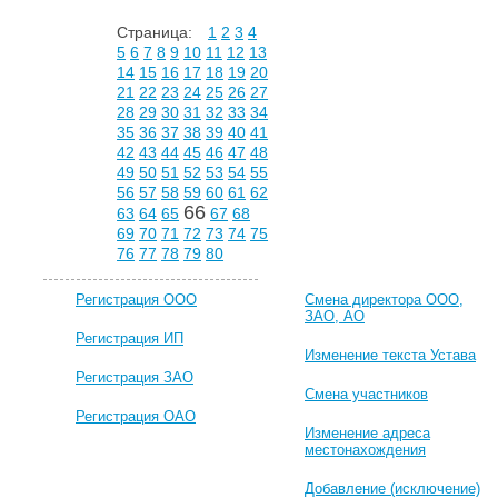
Страница:
1
2
3
4
5
6
7
8
9
10
11
12
13
14
15
16
17
18
19
20
21
22
23
24
25
26
27
28
29
30
31
32
33
34
35
36
37
38
39
40
41
42
43
44
45
46
47
48
49
50
51
52
53
54
55
56
57
58
59
60
61
62
66
63
64
65
67
68
69
70
71
72
73
74
75
76
77
78
79
80
Регистрация ООО
Смена директора ООО,
ЗАО, АО
Регистрация ИП
Изменение текста Устава
Регистрация ЗАО
Смена участников
Регистрация ОАО
Изменение адреса
местонахождения
Добавление (исключение)