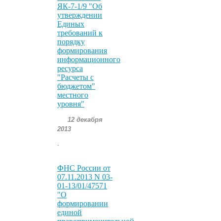
ЯК-7-1/9 "Об
утверждении
Единых
требований к
порядку
формирования
информационного
ресурса
"Расчеты с
бюджетом"
местного
уровня"
12 декабря
2013
.
ФНС России от
07.11.2013 N 03-
01-13/01/47571
"О
формировании
единой