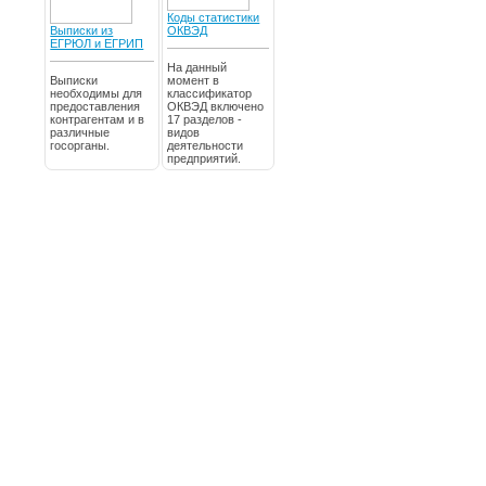
Коды статистики
Выписки из
ОКВЭД
ЕГРЮЛ и ЕГРИП
На данный
Выписки
момент в
необходимы для
классификатор
предоставления
ОКВЭД включено
контрагентам и в
17 разделов -
различные
видов
госорганы.
деятельности
предприятий.