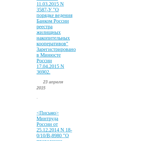
11.03.2015 N
3587-У "О
порядке ведения
Банком России
реестра
жилищных
накопительных
кооперативов"
Зарегистрировано
в Минюсте
России
17.04.2015 N
36902.
23 апреля
2015
.
<Письмо>
Минтруда
России от
25.12.2014 N 18-
0/10/В-8980 "О