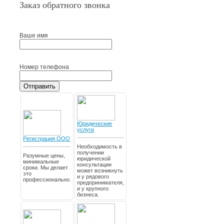
Заказ обратного звонка
Ваше имя
Номер телефона
Отправить
Юридические
услуги
Регистрация ООО
Необходимость в
получении
Разумные цены,
юридической
минимальные
консультации
сроки. Мы делает
может возникнуть
это
и у рядового
профессионально.
предпринимателя,
и у крупного
бизнеса.