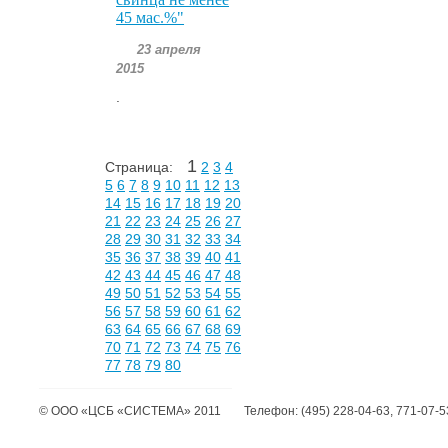
45 мас.%"
23 апреля
2015
.
1
Страница:
2
3
4
5
6
7
8
9
10
11
12
13
14
15
16
17
18
19
20
21
22
23
24
25
26
27
28
29
30
31
32
33
34
35
36
37
38
39
40
41
42
43
44
45
46
47
48
49
50
51
52
53
54
55
56
57
58
59
60
61
62
63
64
65
66
67
68
69
70
71
72
73
74
75
76
77
78
79
80
©
ООО «ЦСБ «СИСТЕМА»
2011
Телефон:
(495) 228-04-63, 771-07-5