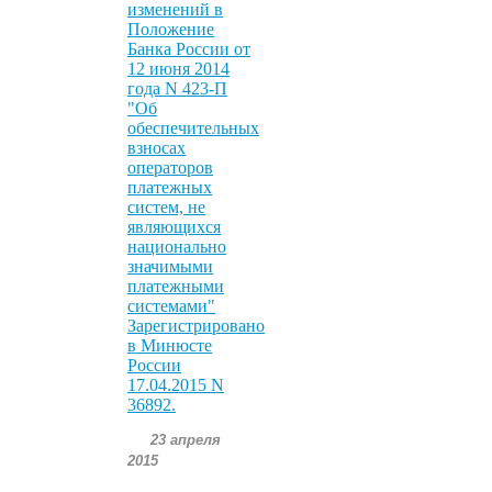
изменений в
Положение
Банка России от
12 июня 2014
года N 423-П
"Об
обеспечительных
взносах
операторов
платежных
систем, не
являющихся
национально
значимыми
платежными
системами"
Зарегистрировано
в Минюсте
России
17.04.2015 N
36892.
23 апреля
2015
.