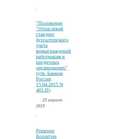
.
"Положение
"Отраслевой
стандарт
бухгалтерского
учета
вознаграждений
работникам в
кредитных
организациях"
(утв. Банком
России
15.04.2015 N
465-П)
23 апреля
2015
.
Решение
Коллегии