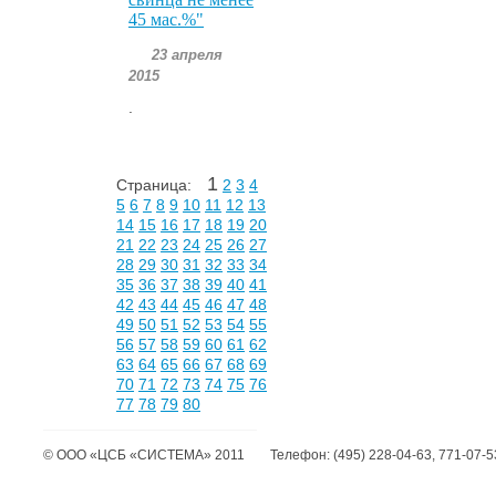
45 мас.%"
23 апреля
2015
.
1
Страница:
2
3
4
5
6
7
8
9
10
11
12
13
14
15
16
17
18
19
20
21
22
23
24
25
26
27
28
29
30
31
32
33
34
35
36
37
38
39
40
41
42
43
44
45
46
47
48
49
50
51
52
53
54
55
56
57
58
59
60
61
62
63
64
65
66
67
68
69
70
71
72
73
74
75
76
77
78
79
80
©
ООО «ЦСБ «СИСТЕМА»
2011
Телефон:
(495) 228-04-63, 771-07-5