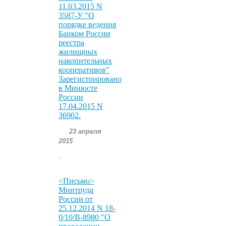
11.03.2015 N
3587-У "О
порядке ведения
Банком России
реестра
жилищных
накопительных
кооперативов"
Зарегистрировано
в Минюсте
России
17.04.2015 N
36902.
23 апреля
2015
.
<Письмо>
Минтруда
России от
25.12.2014 N 18-
0/10/В-8980 "О