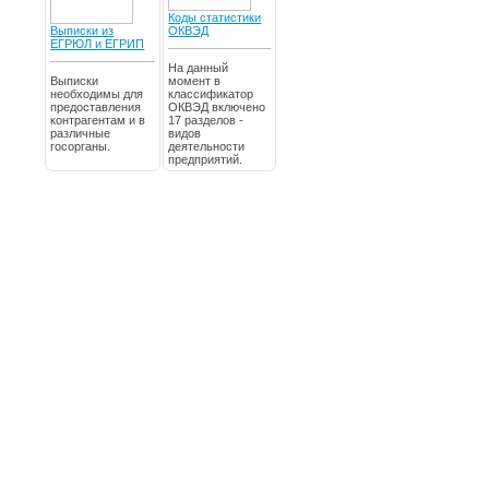
Коды статистики
Выписки из
ОКВЭД
ЕГРЮЛ и ЕГРИП
На данный
Выписки
момент в
необходимы для
классификатор
предоставления
ОКВЭД включено
контрагентам и в
17 разделов -
различные
видов
госорганы.
деятельности
предприятий.