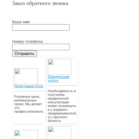
Заказ обратного звонка
Ваше имя
Номер телефона
Отправить
Юридические
услуги
Регистрация ООО
Необходимость в
получении
Разумные цены,
юридической
минимальные
консультации
сроки. Мы делает
может возникнуть
это
и у рядового
профессионально.
предпринимателя,
и у крупного
бизнеса.