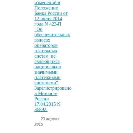
изменений в
Положение
Банка России от
12 июня 2014
года N 423-П
"Об
обеспечительных
взносах
операторов
платежных
систем, не
являющихся
национально
значимыми
платежными
системами"
Зарегистрировано
в Минюсте
России
17.04.2015 N
36892.
23 апреля
2015
.