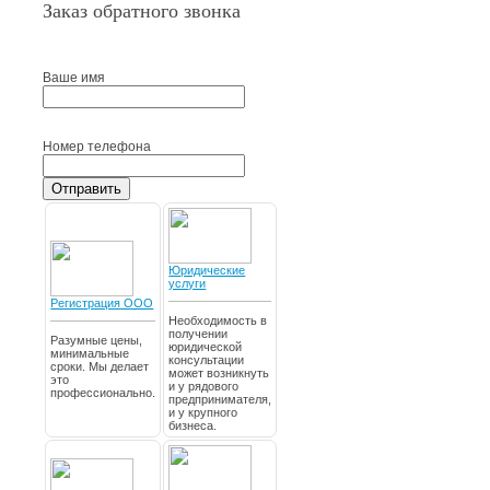
Заказ обратного звонка
Ваше имя
Номер телефона
Отправить
Юридические
услуги
Регистрация ООО
Необходимость в
получении
Разумные цены,
юридической
минимальные
консультации
сроки. Мы делает
может возникнуть
это
и у рядового
профессионально.
предпринимателя,
и у крупного
бизнеса.