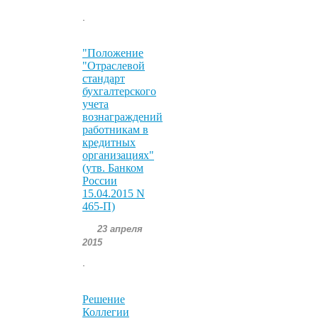
.
"Положение
"Отраслевой
стандарт
бухгалтерского
учета
вознаграждений
работникам в
кредитных
организациях"
(утв. Банком
России
15.04.2015 N
465-П)
23 апреля
2015
.
Решение
Коллегии