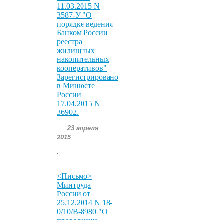
11.03.2015 N
3587-У "О
порядке ведения
Банком России
реестра
жилищных
накопительных
кооперативов"
Зарегистрировано
в Минюсте
России
17.04.2015 N
36902.
23 апреля
2015
.
<Письмо>
Минтруда
России от
25.12.2014 N 18-
0/10/В-8980 "О