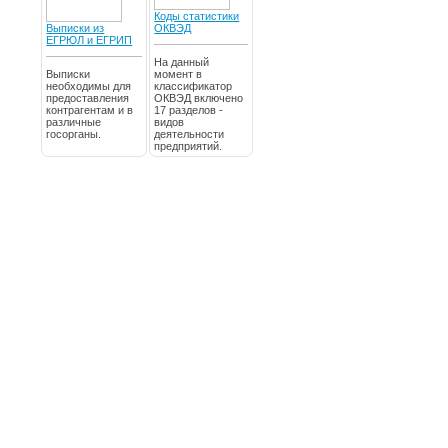
Коды статистики
Выписки из
ОКВЭД
ЕГРЮЛ и ЕГРИП
На данный
Выписки
момент в
необходимы для
классификатор
предоставления
ОКВЭД включено
контрагентам и в
17 разделов -
различные
видов
госорганы.
деятельности
предприятий.