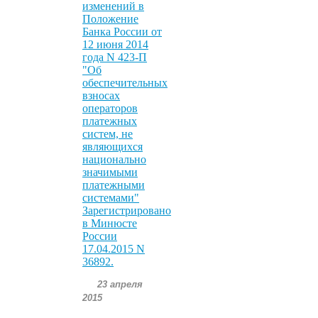
изменений в
Положение
Банка России от
12 июня 2014
года N 423-П
"Об
обеспечительных
взносах
операторов
платежных
систем, не
являющихся
национально
значимыми
платежными
системами"
Зарегистрировано
в Минюсте
России
17.04.2015 N
36892.
23 апреля
2015
.