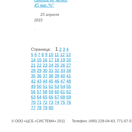
45 мас.%"
23 апреля
2015
.
1
Страница:
2
3
4
5
6
7
8
9
10
11
12
13
14
15
16
17
18
19
20
21
22
23
24
25
26
27
28
29
30
31
32
33
34
35
36
37
38
39
40
41
42
43
44
45
46
47
48
49
50
51
52
53
54
55
56
57
58
59
60
61
62
63
64
65
66
67
68
69
70
71
72
73
74
75
76
77
78
79
80
©
ООО «ЦСБ «СИСТЕМА»
2011
Телефон:
(495) 228-04-63, 771-07-5