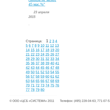
45 мас.%"
23 апреля
2015
.
1
Страница:
2
3
4
5
6
7
8
9
10
11
12
13
14
15
16
17
18
19
20
21
22
23
24
25
26
27
28
29
30
31
32
33
34
35
36
37
38
39
40
41
42
43
44
45
46
47
48
49
50
51
52
53
54
55
56
57
58
59
60
61
62
63
64
65
66
67
68
69
70
71
72
73
74
75
76
77
78
79
80
©
ООО «ЦСБ «СИСТЕМА»
2011
Телефон:
(495) 228-04-63, 771-07-5