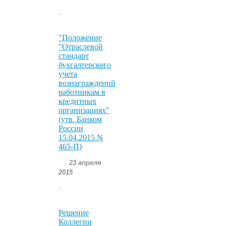
.
"Положение
"Отраслевой
стандарт
бухгалтерского
учета
вознаграждений
работникам в
кредитных
организациях"
(утв. Банком
России
15.04.2015 N
465-П)
23 апреля
2015
.
Решение
Коллегии