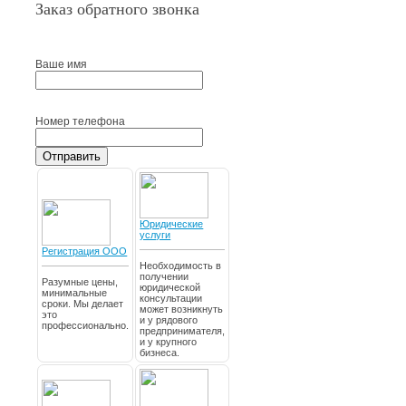
Заказ обратного звонка
Ваше имя
Номер телефона
Отправить
Юридические
услуги
Регистрация ООО
Необходимость в
получении
Разумные цены,
юридической
минимальные
консультации
сроки. Мы делает
может возникнуть
это
и у рядового
профессионально.
предпринимателя,
и у крупного
бизнеса.