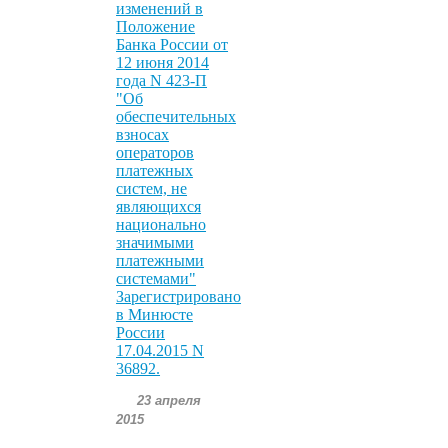
изменений в
Положение
Банка России от
12 июня 2014
года N 423-П
"Об
обеспечительных
взносах
операторов
платежных
систем, не
являющихся
национально
значимыми
платежными
системами"
Зарегистрировано
в Минюсте
России
17.04.2015 N
36892.
23 апреля
2015
.