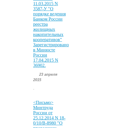
11.03.2015 N
3587-У "О
порядке ведения
Банком России
реестра
жилищных
накопительных
кооперативов"
Зарегистрировано
в Минюсте
России
17.04.2015 N
36902.
23 апреля
2015
.
<Письмо>
Минтруда
России от
25.12.2014 N 18-
0/10/В-8980 "О