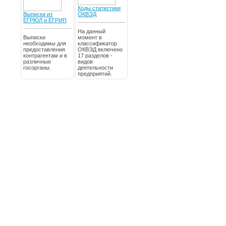
Коды статистики
Выписки из
ОКВЭД
ЕГРЮЛ и ЕГРИП
На данный
Выписки
момент в
необходимы для
классификатор
предоставления
ОКВЭД включено
контрагентам и в
17 разделов -
различные
видов
госорганы.
деятельности
предприятий.