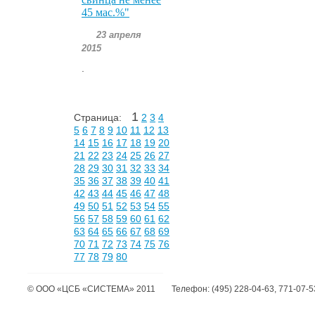
45 мас.%"
23 апреля
2015
.
1
Страница:
2
3
4
5
6
7
8
9
10
11
12
13
14
15
16
17
18
19
20
21
22
23
24
25
26
27
28
29
30
31
32
33
34
35
36
37
38
39
40
41
42
43
44
45
46
47
48
49
50
51
52
53
54
55
56
57
58
59
60
61
62
63
64
65
66
67
68
69
70
71
72
73
74
75
76
77
78
79
80
©
ООО «ЦСБ «СИСТЕМА»
2011
Телефон:
(495) 228-04-63, 771-07-5