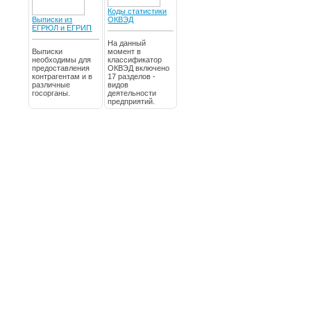
Коды статистики
Выписки из
ОКВЭД
ЕГРЮЛ и ЕГРИП
На данный
Выписки
момент в
необходимы для
классификатор
предоставления
ОКВЭД включено
контрагентам и в
17 разделов -
различные
видов
госорганы.
деятельности
предприятий.