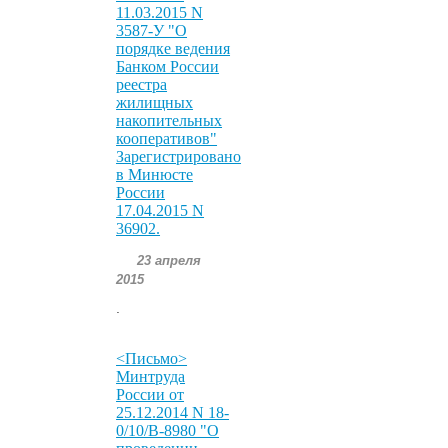
11.03.2015 N
3587-У "О
порядке ведения
Банком России
реестра
жилищных
накопительных
кооперативов"
Зарегистрировано
в Минюсте
России
17.04.2015 N
36902.
23 апреля
2015
.
<Письмо>
Минтруда
России от
25.12.2014 N 18-
0/10/В-8980 "О