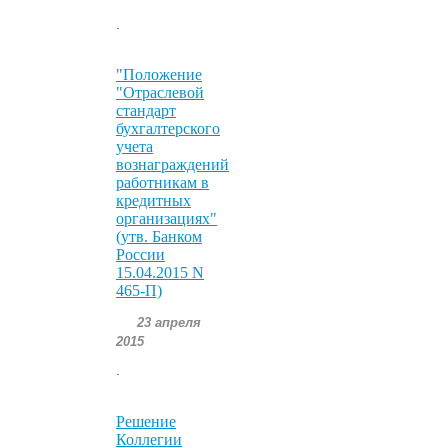
.
"Положение
"Отраслевой
стандарт
бухгалтерского
учета
вознаграждений
работникам в
кредитных
организациях"
(утв. Банком
России
15.04.2015 N
465-П)
23 апреля
2015
.
Решение
Коллегии