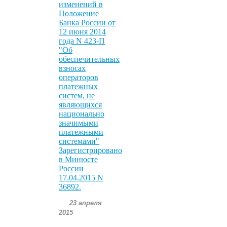
изменений в
Положение
Банка России от
12 июня 2014
года N 423-П
"Об
обеспечительных
взносах
операторов
платежных
систем, не
являющихся
национально
значимыми
платежными
системами"
Зарегистрировано
в Минюсте
России
17.04.2015 N
36892.
23 апреля
2015
.