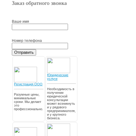
Заказ обратного звонка
Ваше имя
Номер телефона
Отправить
Юридические
услуги
Регистрация ООО
Необходимость в
получении
Разумные цены,
юридической
минимальные
консультации
сроки. Мы делает
может возникнуть
это
и у рядового
профессионально.
предпринимателя,
и у крупного
бизнеса.