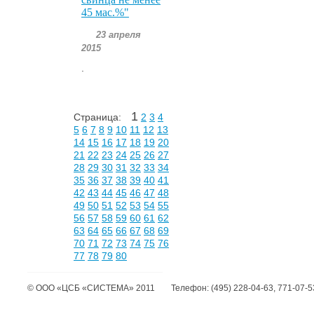
45 мас.%"
23 апреля
2015
.
1
Страница:
2
3
4
5
6
7
8
9
10
11
12
13
14
15
16
17
18
19
20
21
22
23
24
25
26
27
28
29
30
31
32
33
34
35
36
37
38
39
40
41
42
43
44
45
46
47
48
49
50
51
52
53
54
55
56
57
58
59
60
61
62
63
64
65
66
67
68
69
70
71
72
73
74
75
76
77
78
79
80
©
ООО «ЦСБ «СИСТЕМА»
2011
Телефон:
(495) 228-04-63, 771-07-5