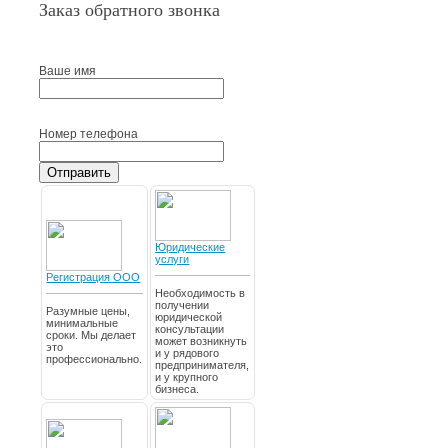
Заказ обратного звонка
Ваше имя
Номер телефона
Отправить
Юридические
услуги
Регистрация ООО
Необходимость в
получении
Разумные цены,
юридической
минимальные
консультации
сроки. Мы делает
может возникнуть
это
и у рядового
профессионально.
предпринимателя,
и у крупного
бизнеса.