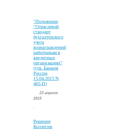
.
"Положение
"Отраслевой
стандарт
бухгалтерского
учета
вознаграждений
работникам в
кредитных
организациях"
(утв. Банком
России
15.04.2015 N
465-П)
23 апреля
2015
.
Решение
Коллегии