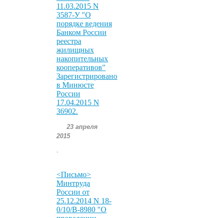
11.03.2015 N
3587-У "О
порядке ведения
Банком России
реестра
жилищных
накопительных
кооперативов"
Зарегистрировано
в Минюсте
России
17.04.2015 N
36902.
23 апреля
2015
.
<Письмо>
Минтруда
России от
25.12.2014 N 18-
0/10/В-8980 "О