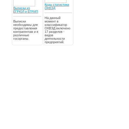
Коды статистики
Выписки из
ОКВЭД
ЕГРЮЛ и ЕГРИП
На данный
Выписки
момент в
необходимы для
классификатор
предоставления
ОКВЭД включено
контрагентам и в
17 разделов -
различные
видов
госорганы.
деятельности
предприятий.