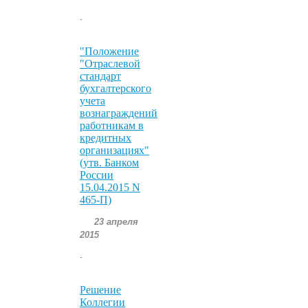
.
"Положение
"Отраслевой
стандарт
бухгалтерского
учета
вознаграждений
работникам в
кредитных
организациях"
(утв. Банком
России
15.04.2015 N
465-П)
23 апреля
2015
.
Решение
Коллегии