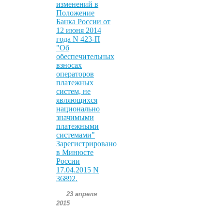
изменений в
Положение
Банка России от
12 июня 2014
года N 423-П
"Об
обеспечительных
взносах
операторов
платежных
систем, не
являющихся
национально
значимыми
платежными
системами"
Зарегистрировано
в Минюсте
России
17.04.2015 N
36892.
23 апреля
2015
.