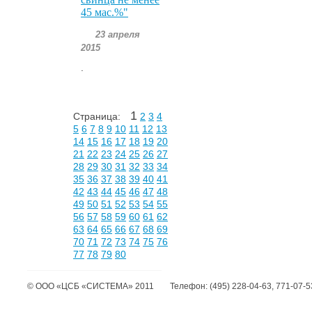
45 мас.%"
23 апреля
2015
.
1
Страница:
2
3
4
5
6
7
8
9
10
11
12
13
14
15
16
17
18
19
20
21
22
23
24
25
26
27
28
29
30
31
32
33
34
35
36
37
38
39
40
41
42
43
44
45
46
47
48
49
50
51
52
53
54
55
56
57
58
59
60
61
62
63
64
65
66
67
68
69
70
71
72
73
74
75
76
77
78
79
80
©
ООО «ЦСБ «СИСТЕМА»
2011
Телефон:
(495) 228-04-63, 771-07-5