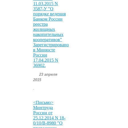
11.03.2015 N
3587-У "О
порядке ведения
Банком России
реестра
жилищных
накопительных
кооперативов"
Зарегистрировано
в Минюсте
России
17.04.2015 N
36902.
23 апреля
2015
.
<Письмо>
Минтруда
России от
25.12.2014 N 18-
0/10/В-8980 "О