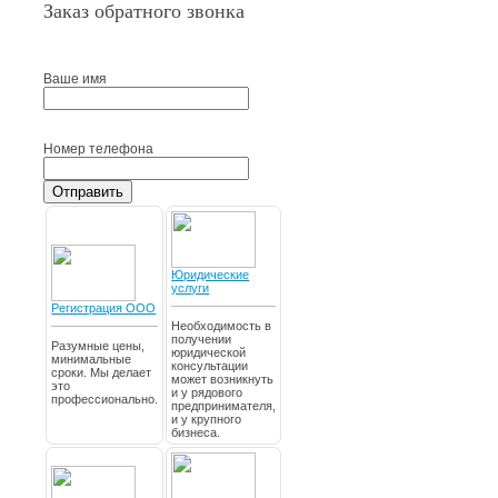
Заказ обратного звонка
Ваше имя
Номер телефона
Отправить
Юридические
услуги
Регистрация ООО
Необходимость в
получении
Разумные цены,
юридической
минимальные
консультации
сроки. Мы делает
может возникнуть
это
и у рядового
профессионально.
предпринимателя,
и у крупного
бизнеса.