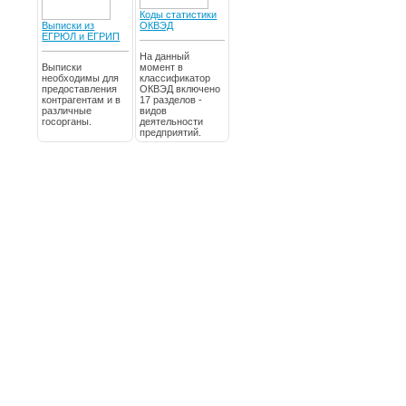
Коды статистики
Выписки из
ОКВЭД
ЕГРЮЛ и ЕГРИП
На данный
Выписки
момент в
необходимы для
классификатор
предоставления
ОКВЭД включено
контрагентам и в
17 разделов -
различные
видов
госорганы.
деятельности
предприятий.