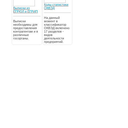
Коды статистики
Выписки из
ОКВЭД
ЕГРЮЛ и ЕГРИП
На данный
Выписки
момент в
необходимы для
классификатор
предоставления
ОКВЭД включено
контрагентам и в
17 разделов -
различные
видов
госорганы.
деятельности
предприятий.