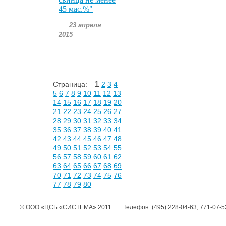
45 мас.%"
23 апреля
2015
.
1
Страница:
2
3
4
5
6
7
8
9
10
11
12
13
14
15
16
17
18
19
20
21
22
23
24
25
26
27
28
29
30
31
32
33
34
35
36
37
38
39
40
41
42
43
44
45
46
47
48
49
50
51
52
53
54
55
56
57
58
59
60
61
62
63
64
65
66
67
68
69
70
71
72
73
74
75
76
77
78
79
80
©
ООО «ЦСБ «СИСТЕМА»
2011
Телефон:
(495) 228-04-63, 771-07-5