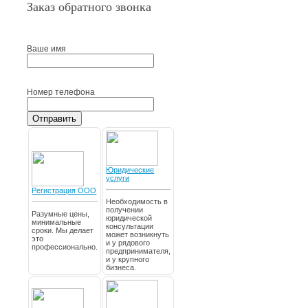
Заказ обратного звонка
Ваше имя
Номер телефона
Отправить
Юридические
услуги
Регистрация ООО
Необходимость в
получении
Разумные цены,
юридической
минимальные
консультации
сроки. Мы делает
может возникнуть
это
и у рядового
профессионально.
предпринимателя,
и у крупного
бизнеса.