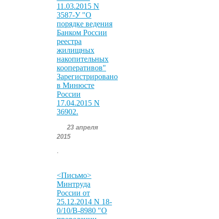
11.03.2015 N
3587-У "О
порядке ведения
Банком России
реестра
жилищных
накопительных
кооперативов"
Зарегистрировано
в Минюсте
России
17.04.2015 N
36902.
23 апреля
2015
.
<Письмо>
Минтруда
России от
25.12.2014 N 18-
0/10/В-8980 "О