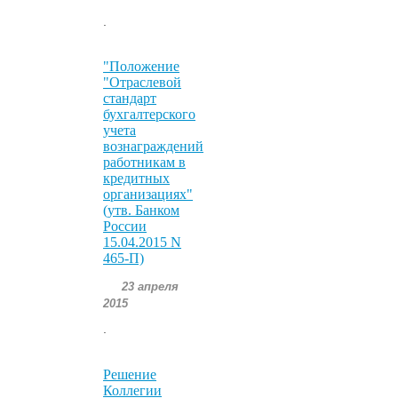
.
"Положение
"Отраслевой
стандарт
бухгалтерского
учета
вознаграждений
работникам в
кредитных
организациях"
(утв. Банком
России
15.04.2015 N
465-П)
23 апреля
2015
.
Решение
Коллегии