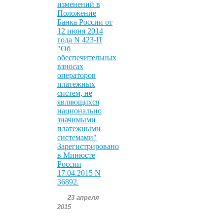
изменений в
Положение
Банка России от
12 июня 2014
года N 423-П
"Об
обеспечительных
взносах
операторов
платежных
систем, не
являющихся
национально
значимыми
платежными
системами"
Зарегистрировано
в Минюсте
России
17.04.2015 N
36892.
23 апреля
2015
.