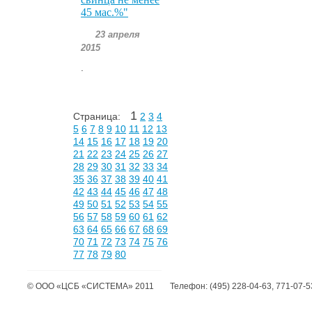
45 мас.%"
23 апреля
2015
.
1
Страница:
2
3
4
5
6
7
8
9
10
11
12
13
14
15
16
17
18
19
20
21
22
23
24
25
26
27
28
29
30
31
32
33
34
35
36
37
38
39
40
41
42
43
44
45
46
47
48
49
50
51
52
53
54
55
56
57
58
59
60
61
62
63
64
65
66
67
68
69
70
71
72
73
74
75
76
77
78
79
80
©
ООО «ЦСБ «СИСТЕМА»
2011
Телефон:
(495) 228-04-63, 771-07-5