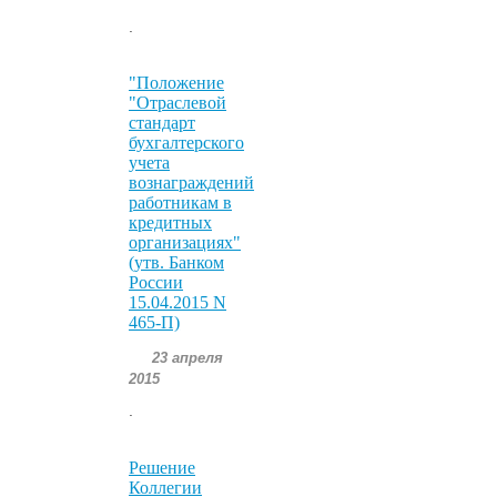
.
"Положение
"Отраслевой
стандарт
бухгалтерского
учета
вознаграждений
работникам в
кредитных
организациях"
(утв. Банком
России
15.04.2015 N
465-П)
23 апреля
2015
.
Решение
Коллегии