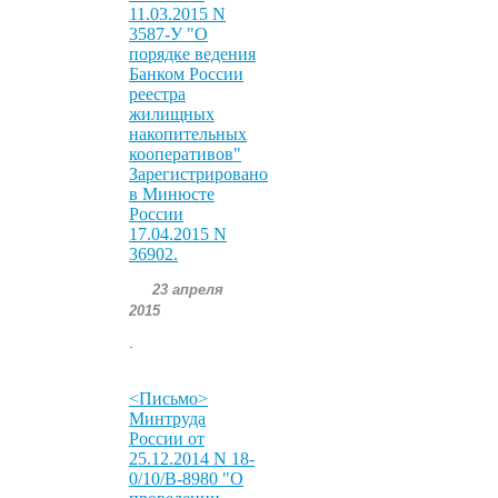
11.03.2015 N
3587-У "О
порядке ведения
Банком России
реестра
жилищных
накопительных
кооперативов"
Зарегистрировано
в Минюсте
России
17.04.2015 N
36902.
23 апреля
2015
.
<Письмо>
Минтруда
России от
25.12.2014 N 18-
0/10/В-8980 "О