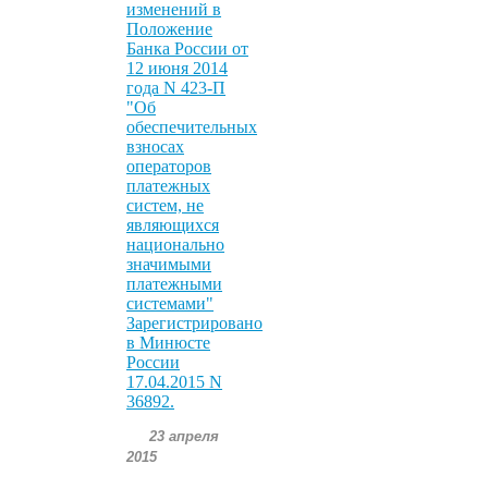
изменений в
Положение
Банка России от
12 июня 2014
года N 423-П
"Об
обеспечительных
взносах
операторов
платежных
систем, не
являющихся
национально
значимыми
платежными
системами"
Зарегистрировано
в Минюсте
России
17.04.2015 N
36892.
23 апреля
2015
.