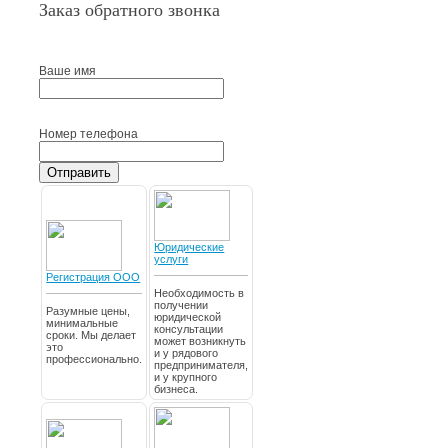
Заказ обратного звонка
Ваше имя
Номер телефона
Отправить
Юридические
услуги
Регистрация ООО
Необходимость в
получении
Разумные цены,
юридической
минимальные
консультации
сроки. Мы делает
может возникнуть
это
и у рядового
профессионально.
предпринимателя,
и у крупного
бизнеса.