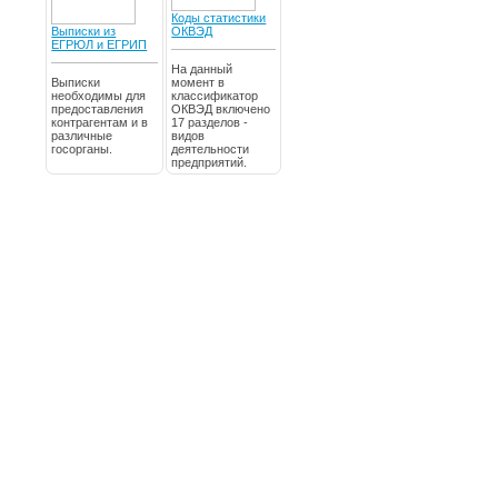
Коды статистики
Выписки из
ОКВЭД
ЕГРЮЛ и ЕГРИП
На данный
Выписки
момент в
необходимы для
классификатор
предоставления
ОКВЭД включено
контрагентам и в
17 разделов -
различные
видов
госорганы.
деятельности
предприятий.