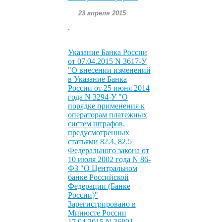
23 апреля 2015
.
Указание Банка России
от 07.04.2015 N 3617-У
"О внесении изменений
в Указание Банка
России от 25 июня 2014
года N 3294-У "О
порядке применения к
операторам платежных
систем штрафов,
предусмотренных
статьями 82.4, 82.5
Федерального закона от
10 июля 2002 года N 86-
ФЗ "О Центральном
банке Российской
Федерации (Банке
России)"
Зарегистрировано в
Минюсте России
17.04.2015 N 36891.