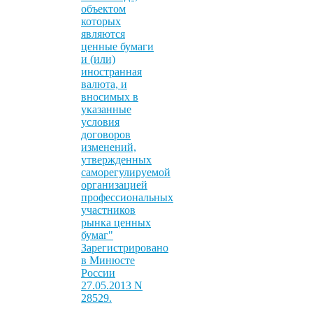
объектом
которых
являются
ценные бумаги
и (или)
иностранная
валюта, и
вносимых в
указанные
условия
договоров
изменений,
утвержденных
саморегулируемой
организацией
профессиональных
участников
рынка ценных
бумаг"
Зарегистрировано
в Минюсте
России
27.05.2013 N
28529.