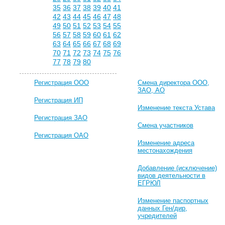
35
36
37
38
39
40
41
42
43
44
45
46
47
48
49
50
51
52
53
54
55
56
57
58
59
60
61
62
63
64
65
66
67
68
69
70
71
72
73
74
75
76
77
78
79
80
Регистрация ООО
Смена директора ООО,
ЗАО, АО
Регистрация ИП
Изменение текста Устава
Регистрация ЗАО
Смена участников
Регистрация ОАО
Изменение адреса
местонахождения
Добавление (исключение)
видов деятельности в
ЕГРЮЛ
Изменение паспортных
данных Ген/дир,
учредителей