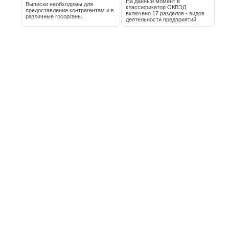
На данный момент в
Выписки необходимы для
классификатор ОКВЭД
предоставления контрагентам и в
включено 17 разделов - видов
различные госорганы.
деятельности предприятий.