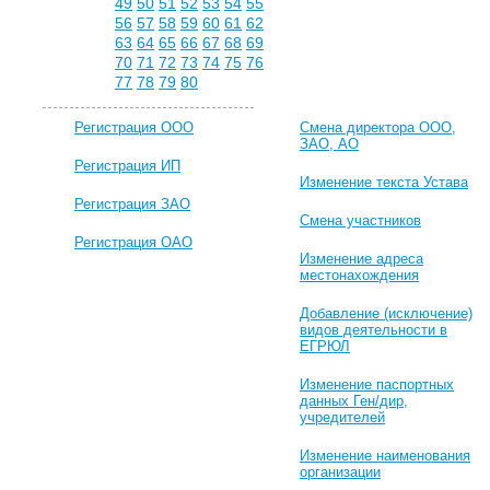
49
50
51
52
53
54
55
56
57
58
59
60
61
62
63
64
65
66
67
68
69
70
71
72
73
74
75
76
77
78
79
80
Регистрация ООО
Смена директора ООО,
ЗАО, АО
Регистрация ИП
Изменение текста Устава
Регистрация ЗАО
Смена участников
Регистрация ОАО
Изменение адреса
местонахождения
Добавление (исключение)
видов деятельности в
ЕГРЮЛ
Изменение паспортных
данных Ген/дир,
учредителей
Изменение наименования
организации