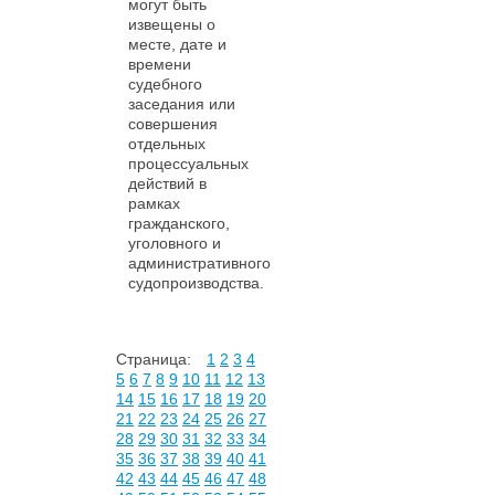
могут быть
извещены о
месте, дате и
времени
судебного
заседания или
совершения
отдельных
процессуальных
действий в
рамках
гражданского,
уголовного и
административного
судопроизводства.
Страница:
1
2
3
4
5
6
7
8
9
10
11
12
13
14
15
16
17
18
19
20
21
22
23
24
25
26
27
28
29
30
31
32
33
34
35
36
37
38
39
40
41
42
43
44
45
46
47
48